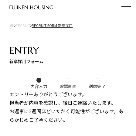
RECRUIT
RECRUIT FORM 新卒採用
E
N
T
R
Y
新
卒
採
用
フ
ォ
ー
ム
◯
◯
◯
内容入力
確認画面
送信完了
エントリーありがとうございます。
担当者が内容を確認し、後日ご連絡いたします。
お返事に2週間ほどいただく可能性がございます。あ
らかじめご了承ください。